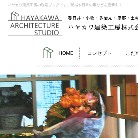
ハヤカワ建築工房の現場ブログです。現場や日常の事などを更新中！
春日井・小牧・多治見・恵那・土
ハヤカワ建築工房株式
HOME
コンセプト
こだ