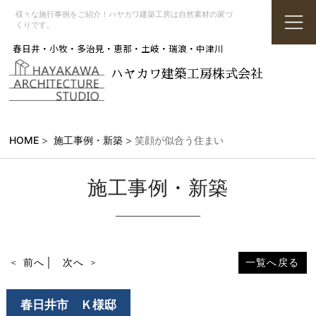
様々な施行事例をご紹介！ハヤカワ建築工房は自然素材の家づ
くりです。
春日井・小牧・多治見・恵那・土岐・瑞浪・中津川
ハヤカワ建築工房株式会社
HOME
>
施工事例・新築
> 笑顔が似合う住まい
施工事例・新築
前へ
│
次へ
一覧へ戻る
春日井市
Ｋ様邸