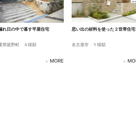
漏れ日の中で暮す平屋住宅
思い出の材料を使った２世帯住宅
重県菰野町
Ａ様邸
名古屋市
Ｙ様邸
MORE
MO