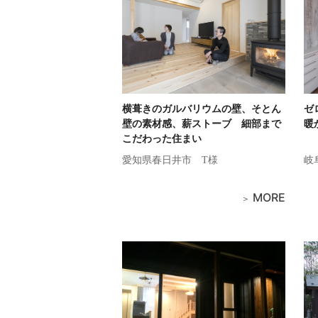
横葺きのガルバリウムの壁、そとん
ゼ
壁の素材感、薪ストーブ 細部まで
暖
こだわった住まい
愛知県春日井市
T様
岐
MORE