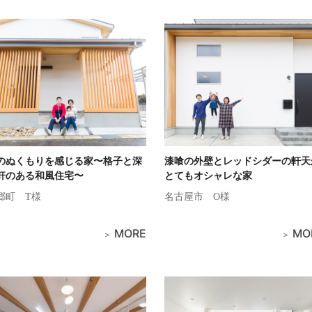
のぬくもりを感じる家〜格子と深
漆喰の外壁とレッドシダーの軒天
軒のある和風住宅〜
とてもオシャレな家
郷町
T様
名古屋市
O様
MORE
MO