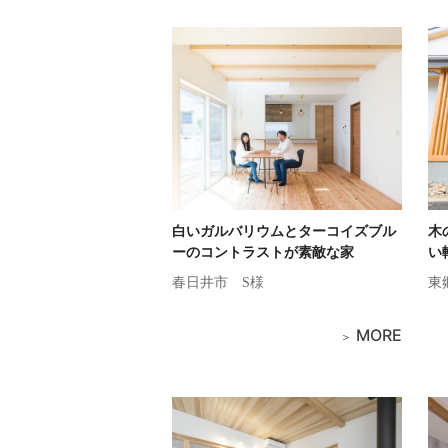
白いガルバリウムとターコイズブル
木
ーのコントラストが素敵な家
い
春日井市
S様
東
MORE