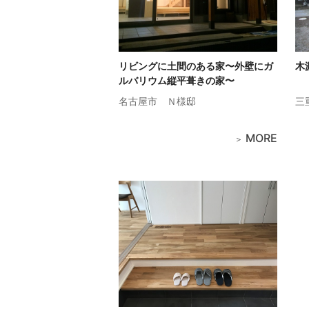
リビングに土間のある家〜外壁にガ
木
ルバリウム縦平葺きの家〜
名古屋市
Ｎ様邸
三
MORE