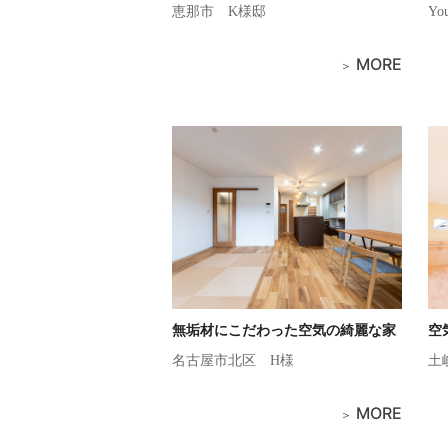
恵那市
K様邸
Yo
MORE
無垢材にこだわった空気の綺麗な家
空
名古屋市北区
H様
土
MORE