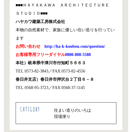
■■■ＨＡＹＡＫＡＷＡ ＡＲＣＨＩＴＥＣＴＵＲＥ
ＳＴＵＤＩＯ■■■
ハヤカワ建築工房株式会社
本物の自然素材で、家族に優しい住い造りを行ってい
ます
お問い合わせ
http://ha-k-koubou.com/question/
お客様専用フリーダイヤル
0800-808-5588
本社）岐阜県中津川市付知町５６６３
TEL:0573-82-3843／FAX:0573-82-4556
春日井支店）春日井市押沢台２丁目６－８
TEL:0568-95-3723／FAX:0568-37-1145
住まい造りのいろは
現場便り