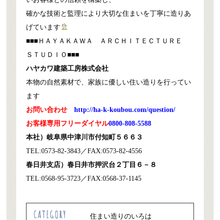
確かな技術と監理により大切な住まいを丁寧に造りあ
げています
■■■ＨＡＹＡＫＡＷＡ ＡＲＣＨＩＴＥＣＴＵＲＥ
ＳＴＵＤＩＯ■■■
ハヤカワ建築工房株式会社
本物の自然素材で、家族に優しい住い造りを行ってい
ます
お問い合わせ
http://ha-k-koubou.com/question/
お客様専用フリーダイヤル
0800-808-5588
本社）岐阜県中津川市付知町５６６３
TEL:0573-82-3843／FAX:0573-82-4556
春日井支店）春日井市押沢台２丁目６－８
TEL:0568-95-3723／FAX:0568-37-1145
住まい造りのいろは